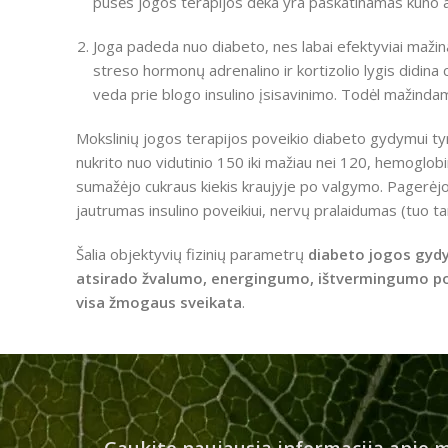
pusės jogos terapijos dėka yra paskatinamas kūno a
Joga padeda nuo diabeto, nes labai efektyviai mažina 
streso hormonų adrenalino ir kortizolio lygis didina 
veda prie blogo insulino įsisavinimo. Todėl mažindam
Mokslinių jogos terapijos poveikio diabeto gydymui ty
nukrito nuo vidutinio 150 iki mažiau nei 120, hemoglobi
sumažėjo cukraus kiekis kraujyje po valgymo. Pagerėjo ir
jautrumas insulino poveikiui, nervų pralaidumas (tuo tar
Šalia objektyvių fizinių parametrų
diabeto jogos gydy
atsirado žvalumo, energingumo, ištvermingumo poj
visa žmogaus sveikata
.
Gaukite naujausią informaciją apie m