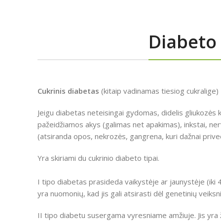
Diabeto
Cukrinis diabetas
(kitaip vadinamas tiesiog cukralige) 
Jeigu diabetas neteisingai gydomas, didelis gliukozės kie
pažeidžiamos akys (galimas net apakimas), inkstai, ner
(atsiranda opos, nekrozės, gangrena, kuri dažnai priv
Yra skiriami du cukrinio diabeto tipai.
I tipo diabetas prasideda vaikystėje ar jaunystėje (iki 
yra nuomonių, kad jis gali atsirasti dėl genetinių veiksn
II tipo diabetu susergama vyresniame amžiuje. Jis yra ž