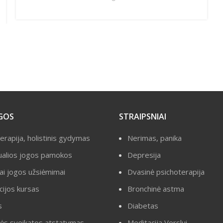
GOS
STRAIPSNIAI
erapija, holistinis gydymas
Nerimas, panika
dualios jogos pamokos
Depresija
ai jogos užsiėmimai
Dvasinė psichoterapija
cijos kursas
Bronchinė astma
s
Diabetas
ės sveikatos atstatymas
Meditacija Verslui