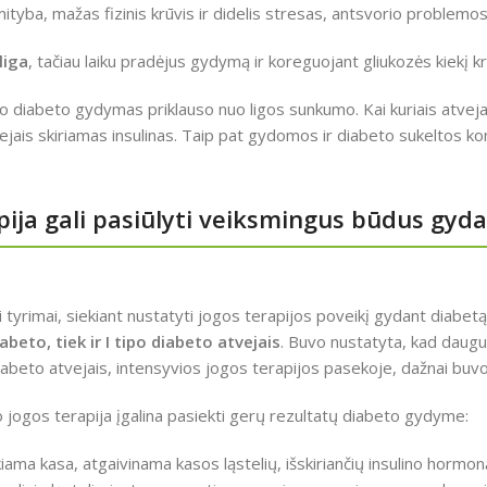
yba, mažas fizinis krūvis ir didelis stresas, antsvorio problemos
liga
, tačiau laiku pradėjus gydymą ir koreguojant gliukozės kiekį kr
po diabeto gydymas priklauso nuo ligos sunkumo. Kai kuriais atvejais
vejais skiriamas insulinas. Taip pat gydomos ir diabeto sukeltos ko
pija gali pasiūlyti veiksmingus būdus gyd
niai tyrimai, siekiant nustatyti jogos terapijos poveikį gydant diabe
abeto, tiek ir I tipo diabeto atvejais
. Buvo nustatyta, kad daugu
o diabeto atvejais, intensyvios jogos terapijos pasekoje, dažnai bu
 jogos terapija įgalina pasiekti gerų rezultatų diabeto gydyme:
ama kasa, atgaivinama kasos ląstelių, išskiriančių insulino hormoną 