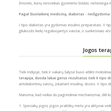
žmonės, kurių nesveikas gyvenimo būdas: neteisinga mit
Pagal šiuolaikinę mediciną, diabetas - neišgydoma 
I tipo diabetas yra gydomas insulino preparatais. II ti
gliukozės kiekį reguliuojantys vaistai, o sunkesniais at
Jogos tera
Tiek Indijoje, tiek ir vakarų šalyse buvo atlikti moksli
terapija, duoda labai gerus rezultatus tiek II tipo di
antidiabetinių vaistų, įskaitant insuliną, dozes. II tip
Manoma, kad veikia du pagrindiniai mechanizmai, dėl ko
Specialių jogos jogos praktikų metu yra aktyviai veiki