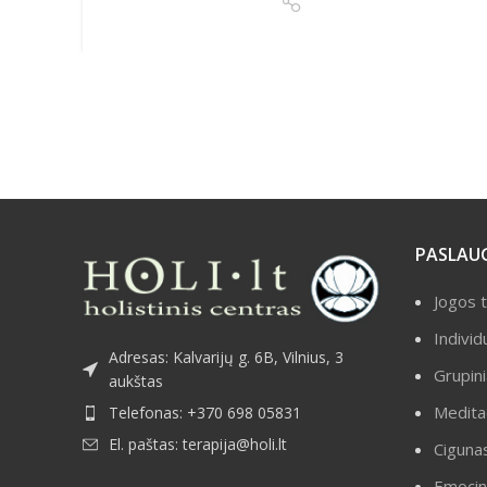
PASLAU
Jogos t
Indivi
Adresas: Kalvarijų g. 6B, Vilnius, 3
Grupini
aukštas
Medita
Telefonas: +370 698 05831
El. paštas: terapija@holi.lt
Ciguna
Emocin