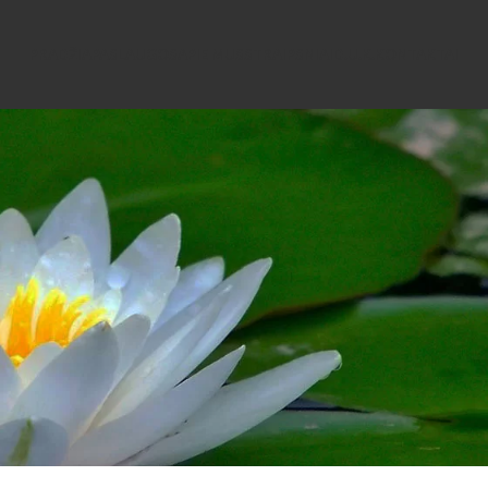
PRADŽIA
PASLAUGOS
APIE MUS
STRAIPSNIAI
D.U.K.
KONTAKTAI