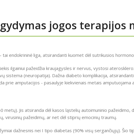
 gydymas jogos terapijos 
- tai endokrininė liga, atsirandanti kuomet dėl sutrikusios hormono
kis ilgainiui pažeidžia kraujagysles ir nervus, vystosi aterosklerozė
vų sistema (neuropatija). Dažna diabeto komplikacija, atsirandanti
eda prie amputacijos - pasaulyje kiekvienais metais amputuojama a
40 metų). Jis atsiranda dėl kasos ląstelių autoimuninio pažeidimo, d
ių, virusinių pažeidimų, ar net dėl stiprių emocinių traumų.
ymiai dažnesnis nei I tipo diabetas (90% visų sergančiųjų). Šio tip