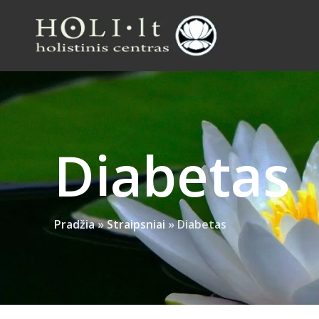
Diabetas
Pradžia
»
Straipsniai
»
Diabetas