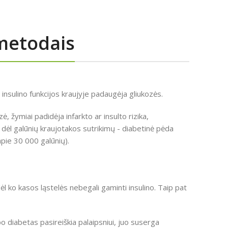
metodais
 insulino funkcijos kraujyje padaugėja gliukozės.
, žymiai padidėja infarkto ar insulto rizika,
 dėl galūnių kraujotakos sutrikimų - diabetinė pėda
pie 30 000 galūnių).
ėl ko kasos ląstelės nebegali gaminti insulino. Taip pat
o diabetas pasireiškia palaipsniui, juo suserga