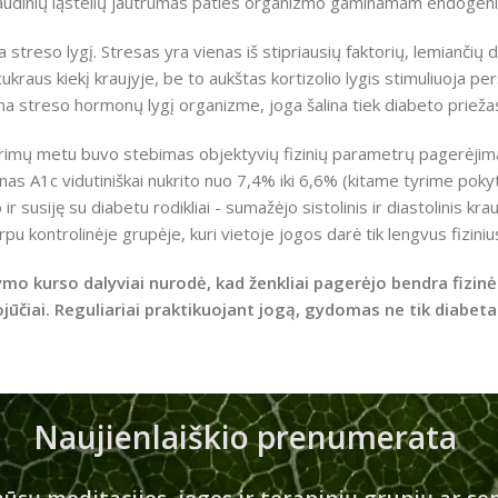
udinių ląstelių jautrumas paties organizmo gaminamam endogenini
streso lygį. Stresas yra vienas iš stipriausių faktorių, lemiančių 
cukraus kiekį kraujyje, be to aukštas kortizolio lygis stimuliuoja p
a streso hormonų lygį organizme, joga šalina tiek diabeto priežasti
rimų metu buvo stebimas objektyvių fizinių parametrų pagerėjimas
nas A1c vidutiniškai nukrito nuo 7,4% iki 6,6% (kitame tyrime pokyt
 susiję su diabetu rodikliai - sumažėjo sistolinis ir diastolinis kra
pu kontrolinėje grupėje, kuri vietoje jogos darė tik lengvus fizini
mo kurso dalyviai nurodė, kad ženkliai pagerėjo bendra fizin
ūčiai.
Reguliariai praktikuojant jogą, gydomas ne tik diabet
Naujienlaiškio prenumerata
ūsų meditacijos, jogos ir terapinių grupių ar sem