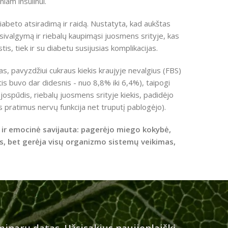
am insulinui.
diabeto atsiradimą ir raidą. Nustatyta, kad aukštas
ersivalgymą ir riebalų kaupimąsi juosmens srityje, kas
s, tiek ir su diabetu susijusias komplikacijas.
, pavyzdžiui cukraus kiekis kraujyje nevalgius (FBS)
is buvo dar didesnis - nuo 8,8% iki 6,4%), taipogi
ujospūdis, riebalų juosmens srityje kiekis, padidėjo
us pratimus nervų funkcija net truputį pablogėjo).
ė ir emocinė savijauta: pagerėjo miego kokybė,
as, bet gerėja visų organizmo sistemų veikimas,
inarų datas. Užsisakius naujienlaiškį