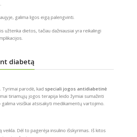
.
aujyje, galima ligos eigą palengvinti.
 užtenka dietos, tačiau dažniausiai yra reikalingi
mplikacijos.
ant diabetą
tą. Tyrimai parodė, kad
speciali jogos antidiabetinė
mai tiriamųjų jogos terapija leido žymiai sumažinti
vo galima visiškai atsisakyti medikamentų vartojimo.
veikla. Dėl to pagerėja insulino išskyrimas. Iš kitos