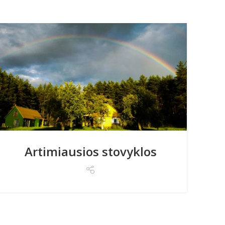
Su
Artimiausios stovyklos