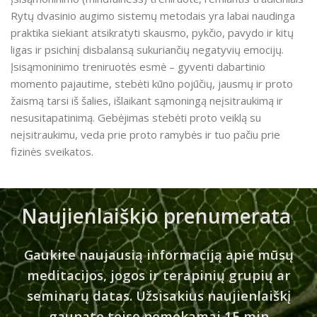
Rytų dvasinio augimo sistemų metodais yra labai naudinga
praktika siekiant atsikratyti skausmo, pykčio, pavydo ir kitų
ligas ir psichinį disbalansą sukuriančių negatyvių emocijų.
Įsisąmoninimo treniruotės esmė – gyventi dabartinio
momento pajautime, stebėti kūno pojūčių, jausmų ir proto
žaismą tarsi iš šalies, išlaikant sąmoningą neįsitraukimą ir
nesusitapatinimą. Gebėjimas stebėti proto veiklą su
neįsitraukimu, veda prie proto ramybės ir tuo pačiu prie
fizinės sveikatos.
Naujienlaiškio prenumerata
Gaukite naujausią informaciją apie mūsų
meditacijos, jogos ir terapinių grupių ar
seminarų datas. Užsisakius naujienlaiškį
gaunate teisę nemokamai 15 min