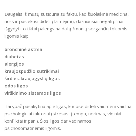
Daugelis iš mūsų susiduria su faktu, kad šiuolaikinė medicina,
nors ir pasiekusi didelių laimėjimų, dažniausiai negali pilnai
išgydyti, o tiktai palengvina dalią žmonių sergančių tokiomis
ligomis kaip:
bronchinė astma
diabetas
alergijos
kraujospūdžio sutrikimai
širdies-kraujagyslių ligos
odos ligos
virškinimo sistemos ligos
Tai ypač pasakytina apie ligas, kuriose didelį vaidmenį vaidina
psichologiniai faktoriai (stresas, įtempa, nerimas, vidiniai
konfliktai ir pan.). Šios ligos dar vadinamos
psichosomatinėmis ligomis.