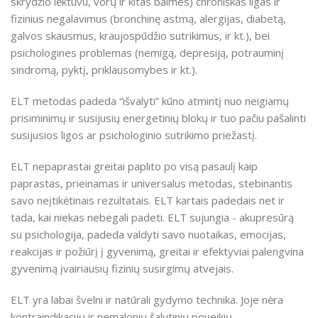
skrydžio lėktuvu, vorų ir kitas baimes) chroniškas ligas ir
fizinius negalavimus (bronchinę astmą, alergijas, diabetą,
galvos skausmus, kraujospūdžio sutrikimus, ir kt.), bei
psichologines problemas (nemigą, depresiją, potrauminį
sindromą, pyktį, priklausomybes ir kt.).
ELT metodas padeda “išvalyti” kūno atmintį nuo neigiamų
prisiminimų ir susijusių energetinių blokų ir tuo pačiu pašalinti
susijusios ligos ar psichologinio sutrikimo priežastį.
ELT nepaprastai greitai paplito po visą pasaulį kaip
paprastas, prieinamas ir universalus metodas, stebinantis
savo neįtikėtinais rezultatais. ELT kartais padedais net ir
tada, kai niekas nebegali padeti. ELT sujungia - akupresūrą
su psichologija, padeda valdyti savo nuotaikas, emocijas,
reakcijas ir požiūrį į gyvenimą, greitai ir efektyviai palengvina
gyvenimą įvairiausių fizinių susirgimų atvejais.
ELT yra labai švelni ir natūrali gydymo technika. Joje nėra
kontraindikacijų ir nemalonių šalutinių poveikių.