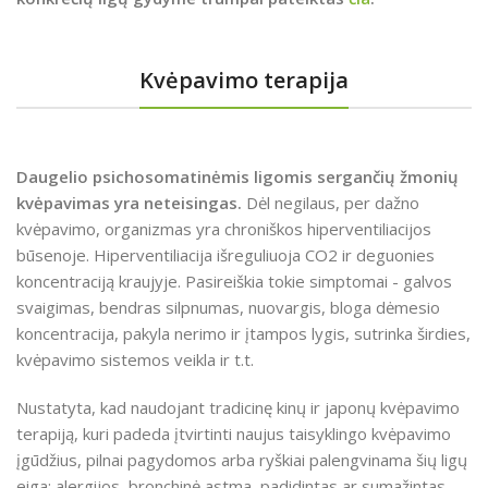
Kvėpavimo terapija
Daugelio psichosomatinėmis ligomis sergančių žmonių
kvėpavimas yra neteisingas.
Dėl negilaus, per dažno
kvėpavimo, organizmas yra chroniškos hiperventiliacijos
būsenoje. Hiperventiliacija išreguliuoja CO2 ir deguonies
koncentraciją kraujyje. Pasireiškia tokie simptomai - galvos
svaigimas, bendras silpnumas, nuovargis, bloga dėmesio
koncentracija, pakyla nerimo ir įtampos lygis, sutrinka širdies,
kvėpavimo sistemos veikla ir t.t.
Nustatyta, kad naudojant tradicinę kinų ir japonų kvėpavimo
terapiją, kuri padeda įtvirtinti naujus taisyklingo kvėpavimo
įgūdžius, pilnai pagydomos arba ryškiai palengvinama šių ligų
eiga: alergijos, bronchinė astma, padidintas ar sumažintas