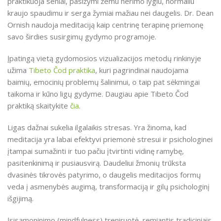
praktikuoja seniai, pasižymi žemu nerimo lygiu, normaliu
kraujo spaudimu ir serga žymiai mažiau nei daugelis. Dr. Dean
Ornish naudoja meditaciją kaip centrinę terapinę priemonę
savo širdies susirgimų gydymo programoje.
Įpatingą vietą gydomosios vizualizacijos metodų rinkinyje
užima
Tibeto Čod praktika
, kuri pagrindinai naudojama
baimių, emocinių problemų šalinimui, o taip pat sėkmingai
taikoma ir kūno ligų gydyme. Daugiau apie Tibeto Čod
praktiką skaitykite
čia
.
Ligas dažnai sukelia ilgalaikis stresas. Yra žinoma, kad
meditacija yra labai efektyvi priemonė stresui ir psichologinei
įtampai sumažinti ir tuo pačiu įtvirtinti vidinę ramybę,
pasitenkinimą ir pusiausvirą. Daudeliui žmonių trūksta
dvasinės tikrovės patyrimo, o daugelis meditacijos formų
veda į asmenybės augimą, transformaciją ir gilų psichologinį
išgijimą.
Įsisąmoninimo (mindfulness) treniruotė, remiantis tradiciniais