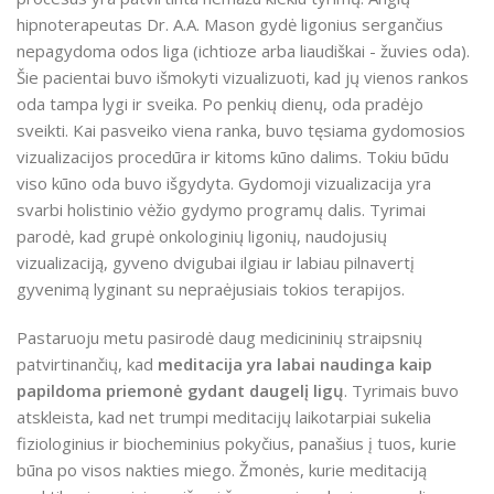
hipnoterapeutas Dr. A.A. Mason gydė ligonius sergančius
nepagydoma odos liga (ichtioze arba liaudiškai - žuvies oda).
Šie pacientai buvo išmokyti vizualizuoti, kad jų vienos rankos
oda tampa lygi ir sveika. Po penkių dienų, oda pradėjo
sveikti. Kai pasveiko viena ranka, buvo tęsiama gydomosios
vizualizacijos procedūra ir kitoms kūno dalims. Tokiu būdu
viso kūno oda buvo išgydyta. Gydomoji vizualizacija yra
svarbi holistinio vėžio gydymo programų dalis. Tyrimai
parodė, kad grupė onkologinių ligonių, naudojusių
vizualizaciją, gyveno dvigubai ilgiau ir labiau pilnavertį
gyvenimą lyginant su nepraėjusiais tokios terapijos.
Pastaruoju metu pasirodė daug medicininių straipsnių
patvirtinančių, kad
meditacija yra labai naudinga kaip
papildoma priemonė gydant daugelį ligų
. Tyrimais buvo
atskleista, kad net trumpi meditacijų laikotarpiai sukelia
fiziologinius ir biocheminius pokyčius, panašius į tuos, kurie
būna po visos nakties miego. Žmonės, kurie meditaciją