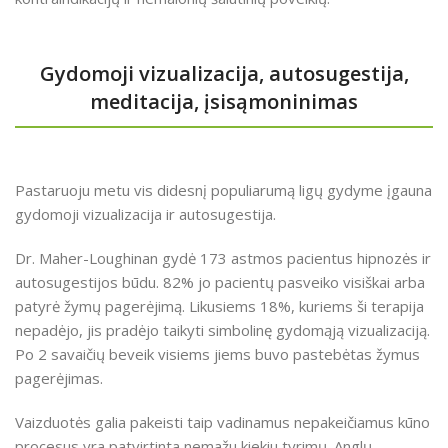
Gydomoji vizualizacija, autosugestija,
meditacija, įsisąmoninimas
Pastaruoju metu vis didesnį populiarumą ligų gydyme įgauna
gydomoji vizualizacija ir autosugestija.
Dr. Maher-Loughinan gydė 173 astmos pacientus hipnozės ir
autosugestijos būdu. 82% jo pacientų pasveiko visiškai arba
patyrė žymų pagerėjimą. Likusiems 18%, kuriems ši terapija
nepadėjo, jis pradėjo taikyti simbolinę gydomąją vizualizaciją.
Po 2 savaičių beveik visiems jiems buvo pastebėtas žymus
pagerėjimas.
Vaizduotės galia pakeisti taip vadinamus nepakeičiamus kūno
procesus yra patvirtinta nemažu kiekiu tyrimų. Anglų