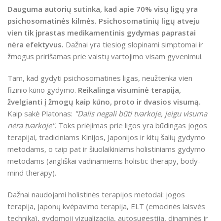
Dauguma autorių sutinka, kad apie 70
%
visų ligų yra
psichosomatinės kilmės
.
Psichosomatinių ligų atveju
vien tik įprastas medikamentinis gydymas paprastai
nėra efektyvus.
Dažnai yra tiesiog slopinami simptomai ir
žmogus pririšamas prie vaistų vartojimo visam gyvenimui.
Tam, kad gydyti psichosomatines ligas, neužtenka vien
fizinio kūno gydymo.
Reikalinga visuminė terapija,
žvelgianti į žmogų kaip kūno, proto ir dvasios visumą.
Kaip sakė Platonas:
"Dalis negali būti tvarkoje, jeigu visuma
nėra tvarkoje"
. Toks priėjimas prie ligos yra būdingas jogos
terapijai, tradiciniams Kinijos, Japonijos ir kitų šalių gydymo
metodams, o taip pat ir šiuolaikiniams holistiniams gydymo
metodams (angliškai vadinamiems holistic therapy, body-
mind therapy).
Dažnai naudojami holistinės terapijos metodai: jogos
terapija, japonų kvėpavimo terapija, ELT (emocinės laisvės
technika), gydomoji vizualizacija, autosugestija, dinaminės ir