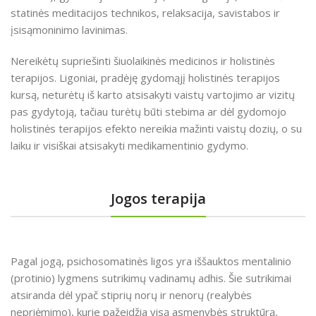
statinės meditacijos technikos, relaksacija, savistabos ir
įsisąmoninimo lavinimas.
Nereikėtų supriešinti šiuolaikinės medicinos ir holistinės
terapijos. Ligoniai, pradėję gydomąjį holistinės terapijos
kursą, neturėtų iš karto atsisakyti vaistų vartojimo ar vizitų
pas gydytoją, tačiau turėtų būti stebima ar dėl gydomojo
holistinės terapijos efekto nereikia mažinti vaistų dozių, o su
laiku ir visiškai atsisakyti medikamentinio gydymo.
Jogos terapija
Pagal jogą, psichosomatinės ligos yra iššauktos mentalinio
(protinio) lygmens sutrikimų vadinamų adhis. Šie sutrikimai
atsiranda dėl ypač stiprių norų ir nenorų (realybės
nepriėmimo), kurie pažeidžia visą asmenybės struktūrą,