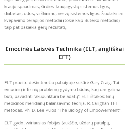
kraujo spaudimas, širdies-kraujagyslių sistemos ligos,
diabetas, odos, virškinimo, nervų sistemos ligos. Šiuolaikiniai
kvėpavimo terapijos metodai (tokie kaip Buteiko metodas)
taip pat pasiekia gerų rezultatų.
Emocinės Laisvės Technika (ELT, angliškai
EFT)
ELT praeito dešimtmečio pabaigoje sukūrė Gary Craig. Tai
emocinių ir fizinių problemų gydymo būdas, kurį dar galima
būtų pavadinti “akupunktūra be adatų”. ELT ištakos: kinų
medicinos meridianų balansavimo teorija, R. Callighan TFT
metodas, Ph. D. Lee Pulos "The Biology of Empowerment".
ELT gydo įvairiausias fobijas (aukščio, uždarų patalpų,