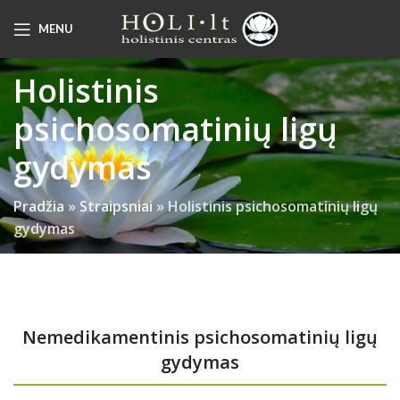
MENU
Holistinis
psichosomatinių ligų
gydymas
Pradžia
»
Straipsniai
»
Holistinis psichosomatinių ligų
gydymas
Nemedikamentinis psichosomatinių ligų
gydymas