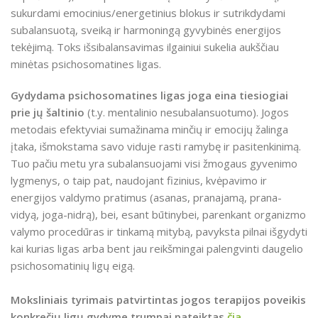
sukurdami emocinius/energetinius blokus ir sutrikdydami
subalansuotą, sveiką ir harmoningą gyvybinės energijos
tekėjimą. Toks išsibalansavimas ilgainiui sukelia aukščiau
minėtas psichosomatines ligas.
Gydydama psichosomatines ligas joga eina tiesiogiai
prie jų šaltinio
(t.y. mentalinio nesubalansuotumo). Jogos
metodais efektyviai sumažinama minčių ir emocijų žalinga
įtaka, išmokstama savo viduje rasti ramybę ir pasitenkinimą.
Tuo pačiu metu yra subalansuojami visi žmogaus gyvenimo
lygmenys, o taip pat, naudojant fizinius, kvėpavimo ir
energijos valdymo pratimus (asanas, pranajamą, prana-
vidyą, joga-nidrą), bei, esant būtinybei, parenkant organizmo
valymo procedūras ir tinkamą mitybą, pavyksta pilnai išgydyti
kai kurias ligas arba bent jau reikšmingai palengvinti daugelio
psichosomatinių ligų eigą.
Moksliniais tyrimais patvirtintas jogos terapijos poveikis
konkrečių ligų gydyme trumpai pateiktas
čia
.